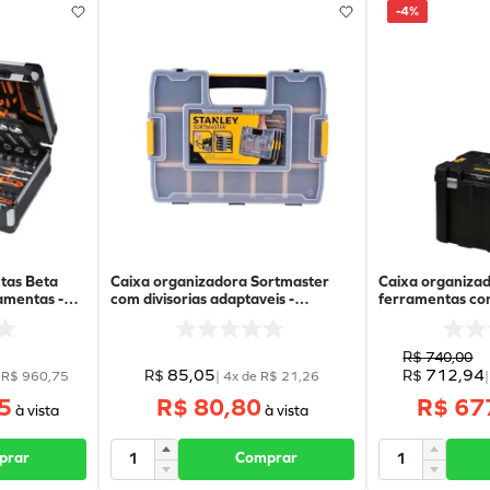
-
4%
tas Beta
Caixa organizadora Sortmaster
Caixa organiza
com divisorias adaptaveis -
ferramentas co
RKER
STST14022 - STANLEY
Lts) - DWST17
R$
740
,
00
85
,
05
712
,
94
R$
R$
e
R$
960
,
75
|
4
x de
R$
21
,
26
5
R$ 80,80
R$ 67
prar
Comprar