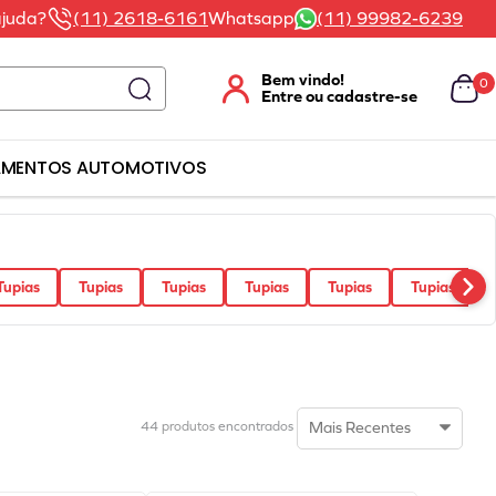
ajuda?
(11) 2618-6161
Whatsapp
(11) 99982-6239
0
AMENTOS AUTOMOTIVOS
Tupias
Tupias
Tupias
Tupias
Tupias
Tupias
Mais Recentes
44
produtos