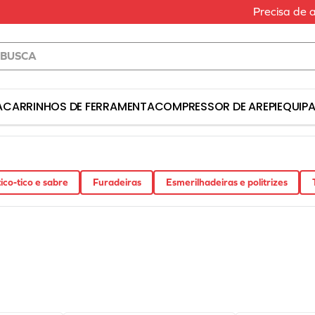
Precisa de 
a
S BUSCADOS
A
CARRINHOS DE FERRAMENTA
COMPRESSOR DE AR
EPI
EQUIP
erramenta
ico-tico e sabre
Furadeiras
Esmerilhadeiras e politrizes
a