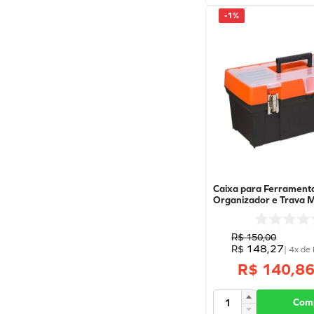
-
1%
Caixa para Ferrament
Organizador e Trava M
X 24 X 26 CM - BDST19-061 -
Black&Decker
R$
150
,
00
148
,
27
R$
|
4
x de
R$ 140,8
Com