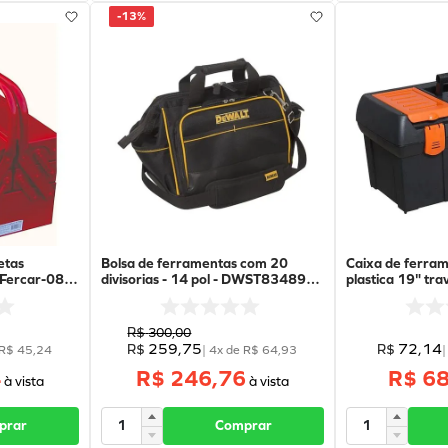
-
13%
etas
Bolsa de ferramentas com 20
Caixa de ferram
 Fercar-08R-
divisorias - 14 pol - DWST83489-
plastica 19" trav
LA - Dewalt
BDST19-011 - B
R$
300
,
00
259
,
75
72
,
14
R$
R$
R$
45
,
24
|
4
x de
R$
64
,
93
4
R$ 246,76
R$ 68
prar
Comprar