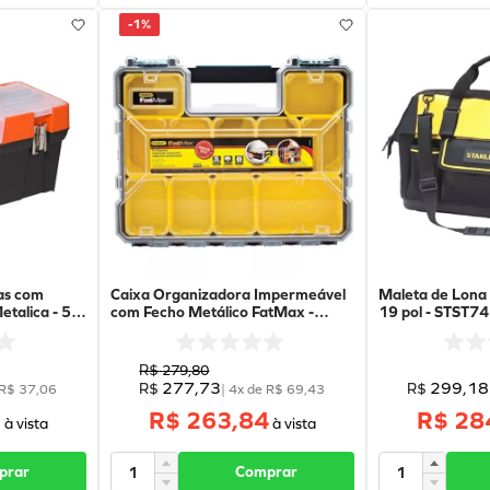
-
1%
as com
Caixa Organizadora Impermeável
Maleta de Lona
etalica - 50
com Fecho Metálico FatMax -
19 pol - STST74
FMST14920 - Stanley
R$
279
,
80
277
,
73
299
,
18
R$
R$
R$
37
,
06
|
4
x de
R$
69
,
43
6
R$ 263,84
R$ 28
prar
Comprar