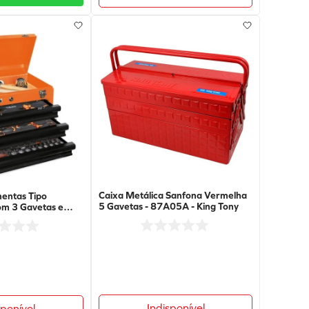
Caixa Metálica Sanfona Vermelha
entas Tipo
5 Gavetas - 87A05A - King Tony
om 3 Gavetas e
Peças -
- 2200E/21 - BETA
Indisponível
sponível