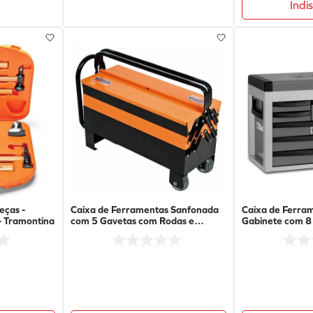
Indi
eças -
Caixa de Ferramentas Sanfonada
Caixa de Ferram
- Tramontina
com 5 Gavetas com Rodas e
Gabinete com 8
Puxador - Laranja - 44952/600 -
Cinza-G - Beta
Tramontina