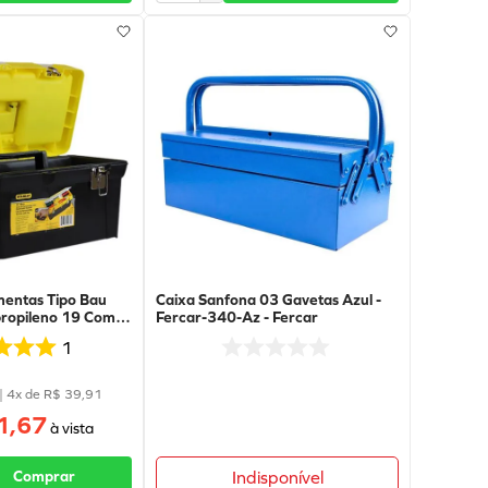
mentas Tipo Bau
Caixa Sanfona 03 Gavetas Azul -
ipropileno 19 Com
Fercar-340-Az - Fercar
dora - 19-061 -
1
|
4
x de
R$
39
,
91
1,67
Comprar
Indisponível