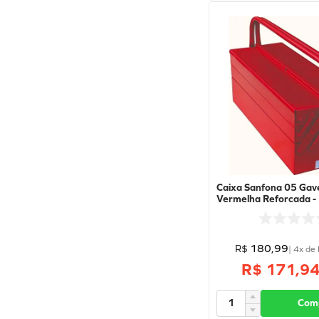
Caixa Sanfona 05 Gav
Vermelha Reforcada -
Vm - Fercar
180
,
99
R$
|
4
x de
R$ 171,9
Com