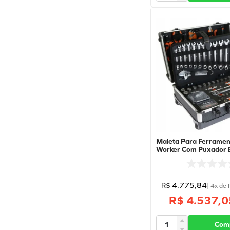
Maleta Para Ferramen
Worker Com Puxador E
Com 163 Ferramentas
BW2056T/E - BETA
4
.
775
,
84
R$
|
4
x de
R$ 4.537,0
Com