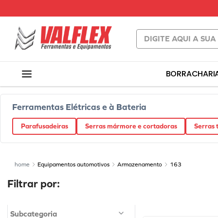
Digite aqui a sua busc
TERMOS MAI
BORRACHARI
1
º
carrinho f
2
º
macaco
Ferramentas Elétricas e à Bateria
3
º
bachert
4
º
válvula
Parafusadeiras
Serras mármore e cortadoras
Serras t
5
º
beta
6
º
vaselina
Equipamentos automotivos
Armazenamento
163
7
º
borrachari
8
º
cola preta
9
º
refil
Subcategoria