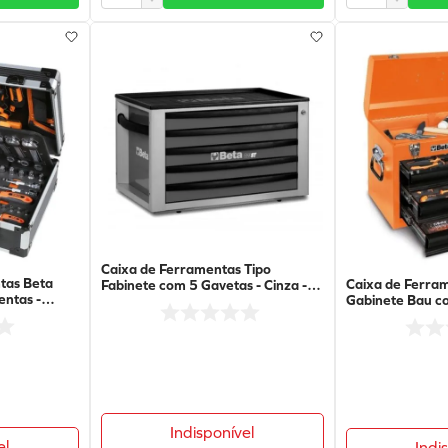
Caixa de Ferramentas Tipo
tas Beta
Caixa de Ferram
Fabinete com 5 Gavetas - Cinza -
ntas -
Gabinete Bau c
C23ST-G - Beta
Tampa com 159 
Laranja/Preto 
Indisponível
el
Indi