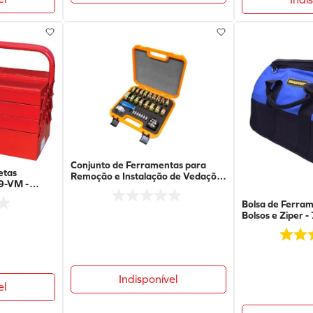
Conjunto de Ferramentas para
etas
Remoção e Instalação de Vedações
9-VM -
com 29 Peças - 101300 - Raven
Bolsa de Ferra
Bolsos e Ziper -
Indisponível
el