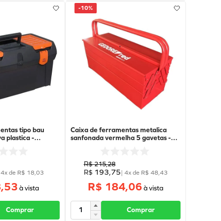
-
10%
entas tipo bau
Caixa de ferramentas metalica
a plastica -
sanfonada vermelha 5 gavetas -
lack Decker
R20600173 - Gedore Red
R$
215
,
28
193
,
75
R$
|
4
x de
R$
18
,
03
|
4
x de
R$
48
,
43
,53
R$ 184,06
Comprar
Comprar