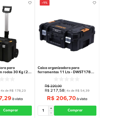
-
1%
dora para
Caixa organizadora para
m rodas 30 Kg (28
ferramentas 11 Lts - DWST17807
820 - DEWALT
- DEWALT
R$
220
,
00
217
,
58
R$
|
4
x de
R$
178
,
23
|
4
x de
R$
54
,
39
7,29
R$ 206,70
Comprar
Comprar