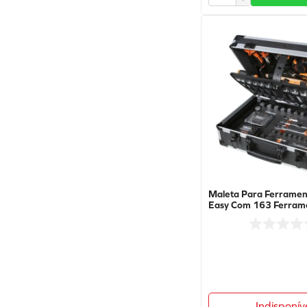
Maleta Para Ferramen
Easy Com 163 Ferrame
2056E - BETA
Indisponív