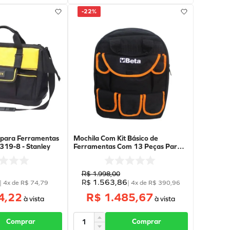
-
22%
 para Ferramentas
Mochila Com Kit Básico de
319-8 - Stanley
Ferramentas Com 13 Peças Para
Manutenção Elétrica -
5921BR/BAG-VDE - BETA
R$
1
.
998
,
00
1
.
563
,
86
R$
|
4
x de
R$
74
,
79
|
4
x de
R$
390
,
96
4,22
R$ 1.485,67
Comprar
Comprar