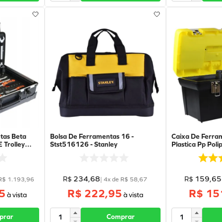
tas Beta
Bolsa De Ferramentas 16 -
Caixa De Ferra
 Trolley
Stst516126 - Stanley
Plastica Pp Pol
 -
Tampa Organiza
Stanley
234
,
68
159
,
65
R$
R$
R$
1
.
193
,
96
|
4
x de
R$
58
,
67
5
R$ 222,95
R$ 15
prar
Comprar