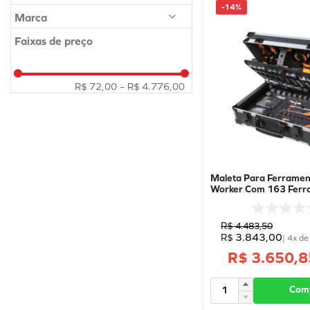
-
14%
10
º
calibrador
Caixa de ferramentas
Marca
BETA
Bolsa
Faixas de preço
FERCAR
Estante para ferramentas
R$ 72,00
–
R$ 4.776,00
STANLEY
Armario de ferramentas
KING TONY
DEWALT
TRAMONTINA
Maleta Para Ferramen
BLACK & DECKER
Worker Com 163 Ferramentas -
BW2056E - BETA WO
BETA WORKER
R$
4
.
483
,
50
RAVEN
3
.
843
,
00
R$
|
4
x d
R$ 3.650,8
PRESTO
GEDORE RED
Com
BRASFORT