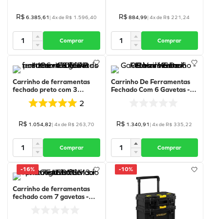
R$
R$
6
.
385
,
61
|
4
x de
R$
1
.
596
,
40
884
,
99
|
4
x de
R$
221
,
24
Comprar
Comprar
Carrinho de ferramentas
Carrinho De Ferramentas
fechado preto com 3
Fechado Com 6 Gavetas -
gavetas cinzas - C-06-PR -
Vermelho - 08-Vm - Fercar
2
1196 - FERCAR
R$
R$
1
.
054
,
82
|
4
x de
R$
263
,
70
1
.
340
,
91
|
4
x de
R$
335
,
22
Comprar
Comprar
-
16%
-
10%
Carrinho de ferramentas
fechado com 7 gavetas -
cor preto - JET-7GM3 -
FACOM