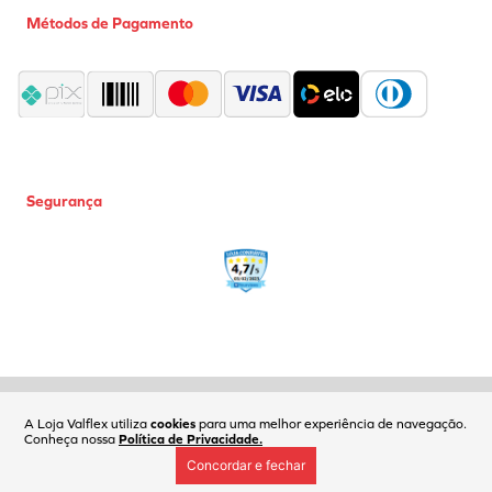
Métodos de Pagamento
Segurança
Coml Valflex Ferr e Equip Ltda | CNPJ: 02.752.999/0001-50 |
Fone(11)2618-6161| Av. Carlos de Campos, 173 | SP/SP | CEP: 03028-001
A Loja Valflex utiliza
cookies
para uma melhor experiência de navegação.
Conheça nossa
Política de Privacidade.
Concordar e fechar