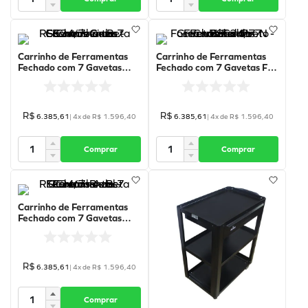
Carrinho de Ferramentas
Carrinho de Ferramentas
Fechado com 7 Gavetas
Fechado com 7 Gavetas Full
Cinza - RSC24/7-G - Beta
Preto Fosco - RSC24/7-N -
Beta
R$
R$
6
.
385
,
61
|
4
x de
R$
1
.
596
,
40
6
.
385
,
61
|
4
x de
R$
1
.
596
,
40
Comprar
Comprar
Carrinho de Ferramentas
Fechado com 7 Gavetas
Azul - RSC24/7-B - Beta
R$
6
.
385
,
61
|
4
x de
R$
1
.
596
,
40
Comprar