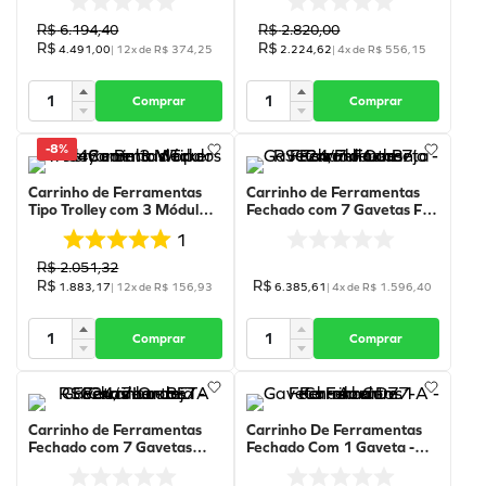
- Exclusivo Valflex - BETA
8
º
cola preta
R$
R$
6
.
194
,
40
2
.
820
,
00
R$
R$
4
.
491
,
00
|
12
x de
R$
374
,
25
2
.
224
,
62
|
4
x de
R$
556
,
15
9
º
refil
10
º
calibrador
Comprar
Comprar
-
8%
Carrinho de Ferramentas
Carrinho de Ferramentas
Tipo Trolley com 3 Módulos
Fechado com 7 Gavetas Full
- C43 - Beta Worker
Laranja - RSC24/7-FO -
1
Beta
R$
2
.
051
,
32
R$
R$
1
.
883
,
17
|
12
x de
R$
156
,
93
6
.
385
,
61
|
4
x de
R$
1
.
596
,
40
Comprar
Comprar
Carrinho de Ferramentas
Carrinho De Ferramentas
Fechado com 7 Gavetas
Fechado Com 1 Gaveta -
Laranja - RSC24/7-O -
Azul - 77-A - Fercar
BETA