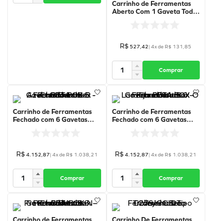
Carrinho de Ferramentas
Aberto Com 1 Gaveta Todo
Preto - 02-TPR - 1322 -
Fercar
R$
527
,
42
|
4
x de
R$
131
,
85
Comprar
Carrinho de Ferramentas
Carrinho de Ferramentas
Fechado com 6 Gavetas
Fechado com 6 Gavetas
Beta Box - Azul - C04-BOX-
Beta Box - Laranja - C04-
B - BETA
BOX-O - BETA
R$
R$
4
.
152
,
87
|
4
x de
R$
1
.
038
,
21
4
.
152
,
87
|
4
x de
R$
1
.
038
,
21
Comprar
Comprar
Carrinho de Ferramentas
Carrinho De Ferramentas