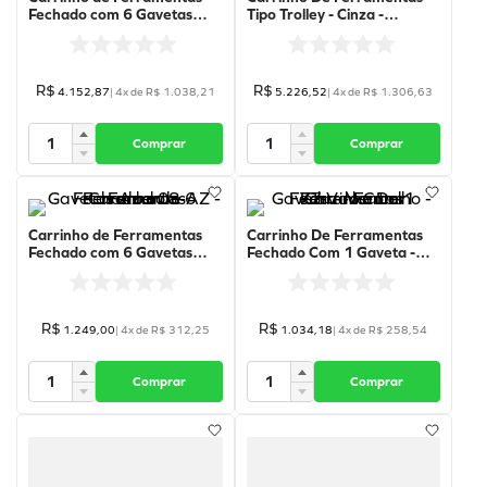
Fechado com 6 Gavetas
Tipo Trolley - Cinza -
Beta Box - Preto - C04-
C27S/G - Beta
BOX-N - BETA
R$
R$
4
.
152
,
87
|
4
x de
R$
1
.
038
,
21
5
.
226
,
52
|
4
x de
R$
1
.
306
,
63
Comprar
Comprar
Carrinho de Ferramentas
Carrinho De Ferramentas
Fechado com 6 Gavetas
Fechado Com 1 Gaveta -
Azul 08-AZ - Fercar
Vermelho - 77-V - Fercar
R$
R$
1
.
249
,
00
|
4
x de
R$
312
,
25
1
.
034
,
18
|
4
x de
R$
258
,
54
Comprar
Comprar