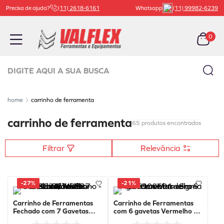
Precisa de ajuda?
(11) 2618-6161
Whatsapp
(11) 99982-6239
0
Digite aqui a sua busca
TERMOS MAIS BUSCADOS
carrinho de ferramenta
1
º
carrinho ferramenta
carrinho de ferramenta
65
produtos
2
º
bachert
3
º
macaco
Filtrar
Relevância
4
º
válvula
5
º
beta
-
27%
-
21%
6
º
vaselina
Carrinho de Ferramentas
Carrinho de Ferramentas
Fechado com 7 Gavetas
com 6 gavetas Vermelho -
7
º
borracharia
Black Piano - RSC24/7-BBR
1205100601 - Sigma