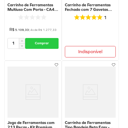
Carrinho de Ferramentas
Carrinho de Ferramentas
Multiuso Com Porta - CA49-
Fechado com 7 Gavetas
G - Beta
Vermelho - RSC24/7-R -
1
BETA
R$
5
.
109
,
33
|
4
x de
R$
1
.
277
,
33
Comprar
Indisponível
Jogo de Ferramentas com
Carrinho de Ferramentas
213 Peças - Kit Premium
Tipo Bandeja Beta Easy -