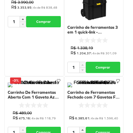
R$
3
.
990
,
00
R$
3
.
353
,
95
|
4
x de
R$
838
,
48
Comprar
Carrinho de ferramentas 3
em 1 quick-link -
STST83319-1 - Stanley
R$
1
.
338
,
19
R$
1
.
204
,
37
|
4
x de
R$
301
,
09
Comprar
-
3%
Carrinho De Ferramentas
Carrinho de Ferramentas
Aberto Com 1 Gaveta Azul -
Fechado com 7 Gavetas Full
02-Az - Fercar
Cinza Fosco - RSC24/7-A -
Beta
R$
489
,
00
R$
R$
475
,
16
|
4
x de
R$
118
,
79
6
.
385
,
61
|
4
x de
R$
1
.
596
,
40
Comprar
Comprar