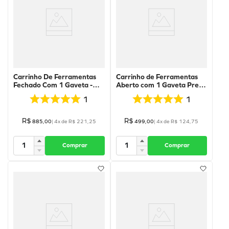
Carrinho De Ferramentas
Carrinho de Ferramentas
Fechado Com 1 Gaveta -
Aberto com 1 Gaveta Preto
Preto) - 77-Pr - Fercar
- 02-Pr - Fercar
1
1
R$
R$
885
,
00
|
4
x de
R$
221
,
25
499
,
00
|
4
x de
R$
124
,
75
Comprar
Comprar