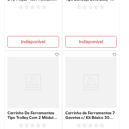
para Carrinhos C24S,
Vermelho - C51-R - Beta
C24SA, C24SL, C28, C31 -
5921BR/KIT-PRM2 - Beta
Indisponível
Indisponível
Carrinho De Ferramentas
Carrinho de Ferramentas 7
Tipo Trolley Com 2 Módulos
Gavetas c/ Kit Básico 30
e Gavetas - Verde - C41H-V
Peças C24S-G/7 - Beta
- Beta*