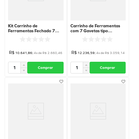
Kit Carrinho de
Carrinho de Ferramentas
Ferramentas Fechado 7
com 7 Gavetas tipo
Gavetas RSC24/7-BBR
bancada com prateleira
Black Piano com 268 ferr -
Cinza - RSC24L/7-A - Beta
RSC24/7-BBR-K268 - Beta
R$
R$
10
.
641
,
86
|
4
x de
R$
2
.
660
,
46
12
.
236
,
59
|
4
x de
R$
3
.
059
,
14
Comprar
Comprar