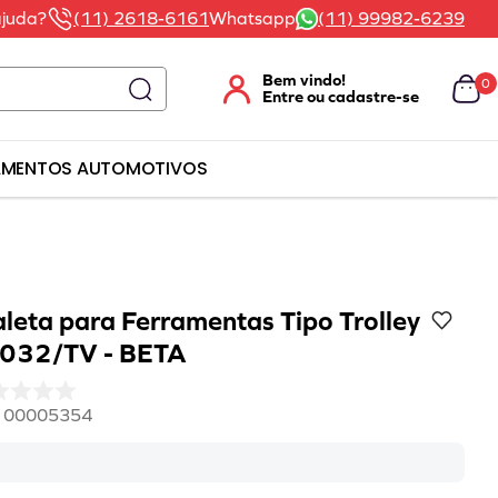
ajuda?
(11) 2618-6161
Whatsapp
(11) 99982-6239
0
AMENTOS AUTOMOTIVOS
leta para Ferramentas Tipo Trolley
2032/TV - BETA
:
00005354