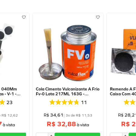
-1 040Mm
Cola Cimento Vulcanizante A Frio
Remendo A F
s - V-1 -
Fv-0 Lata 217ML 163G -
Caixa Com 40
Vulcaflex
Vulcaflex
23
11
34
,
61
28
,
2
R$
R$
e
R$
12
,
62
|
3
x de
R$
11
,
53
7
R$ 32,88
R$ 2