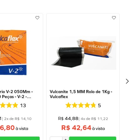
rio V-2 050Mm -
Vulcanite 1,5 MM Rolo de 1Kg -
 Peças - V-2 -
Vulcaflex
13
5
1
44
,
88
R$
|
2
x de
R$
14
,
10
|
4
x de
R$
11
,
22
6,80
R$ 42,64