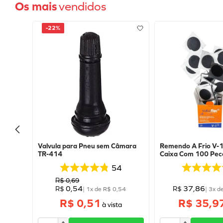
Os mais
vendidos
-
22%
Valvula para Pneu sem Câmara
Remendo A Frio V
TR-414
Caixa Com 100 Peca
Vulcaflex
54
R$
0
,
69
0
,
54
37
,
86
R$
R$
|
1
x de
R$
0
,
54
|
3
x d
R$ 0,51
R$ 35,9