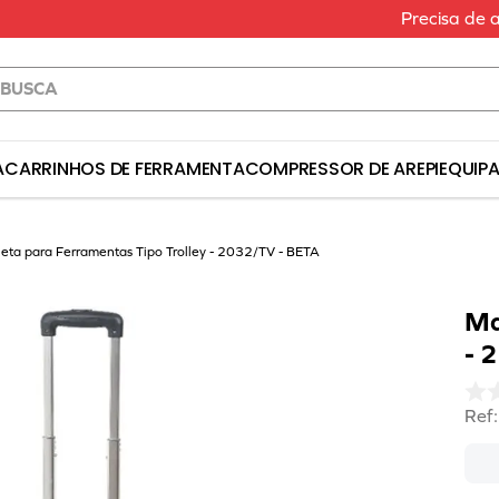
Precisa de 
a
S BUSCADOS
A
CARRINHOS DE FERRAMENTA
COMPRESSOR DE AR
EPI
EQUIP
erramenta
eta para Ferramentas Tipo Trolley - 2032/TV - BETA
Ma
- 
a
Ref