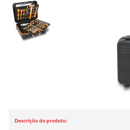
10
º
calibrador