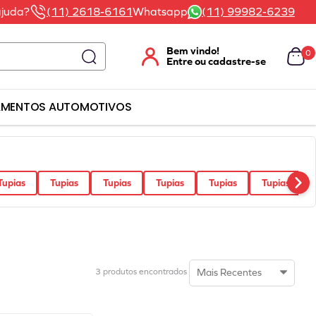
ajuda?
(11) 2618-6161
Whatsapp
(11) 99982-6239
0
AMENTOS AUTOMOTIVOS
Tupias
Tupias
Tupias
Tupias
Tupias
Tupias
Mais Recentes
3
produtos