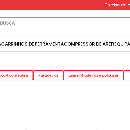
Precisa de 
a
S BUSCADOS
A
CARRINHOS DE FERRAMENTA
COMPRESSOR DE AR
EPI
EQUIP
erramenta
ico-tico e sabre
Furadeiras
Esmerilhadeiras e politrizes
a