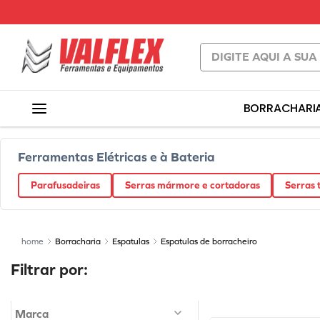
Digite aqui a sua busc
TERMOS MAI
BORRACHARI
1
º
carrinho f
2
º
macaco
Ferramentas Elétricas e à Bateria
3
º
bachert
4
º
válvula
Parafusadeiras
Serras mármore e cortadoras
Serras t
5
º
beta
6
º
borrachari
Borracharia
Espatulas
Espatulas de borracheiro
7
º
vaselina
8
º
cola preta
9
º
refil
Marca