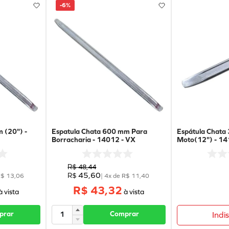
-
6%
 (20") -
Espatula Chata 600 mm Para
Espátula Chat
Borracharia - 14012 - VX
Moto(12") - 14
R$
48
,
44
45
,
60
R$
R$
13
,
06
|
4
x de
R$
11
,
40
R$ 43,32
prar
Comprar
Indi