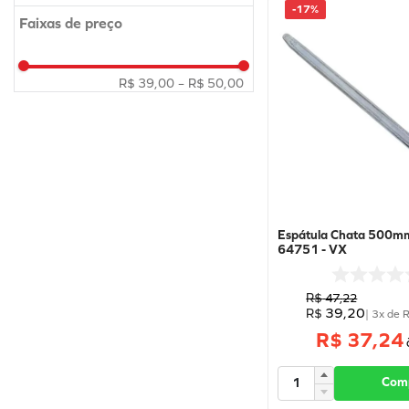
-
17%
10
º
calibrador
VX
Faixas de preço
IMPORTADO
R$ 39,00
–
R$ 50,00
Espátula Chata 500mm
64751 - VX
R$
47
,
22
39
,
20
R$
|
3
x de
R$ 37,24
Com