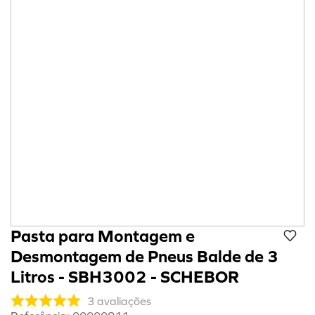
8
º
refil
9
º
cola preta
10
º
calibrador
Pasta para Montagem e
Desmontagem de Pneus Balde de 3
Litros - SBH3002 - SCHEBOR
3
avaliações