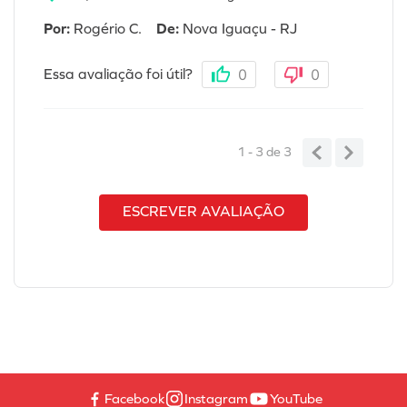
Por
:
Rogério C.
De
:
Nova Iguaçu - RJ
Essa avaliação foi útil?
0
0
1 - 3
de
3
ESCREVER AVALIAÇÃO
Facebook
Instagram
YouTube