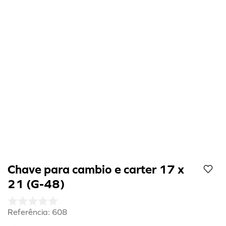
8
º
cola preta
9
º
refil
10
º
calibrador
Chave para cambio e carter 17 x
21 (G-48)
Referência
:
608