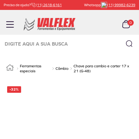
Precisa de ajuda?
(11) 2618-6161
Whatsapp
(11) 99982-6239
0
Digite aqui a sua busca
TERMOS MAIS BUSCADOS
Ferramentas
Chave para cambio e carter 17 x
1
º
carrinho ferramenta
Câmbio
especiais
21 (G-48)
2
º
bachert
-
32%
3
º
macaco
4
º
válvula
5
º
beta
6
º
vaselina
7
º
borracharia