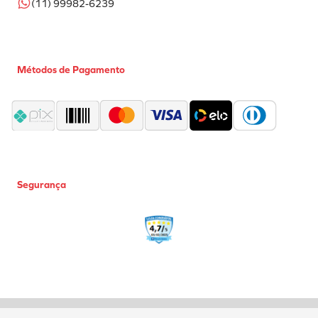
(11) 99982-6239
Métodos de Pagamento
Segurança
Coml Valflex Ferr e Equip Ltda | CNPJ: 02.752.999/0001-50 |