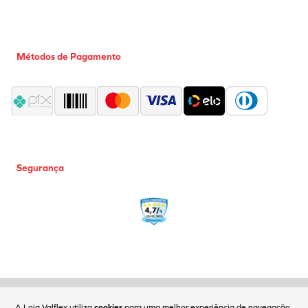
Métodos de Pagamento
Segurança
Coml Valflex Ferr e Equip Ltda | CNPJ: 02.752.999/0001-50 |
Fone(11)2618-6161| Av. Carlos de Campos, 173 | SP/SP | CEP: 03028-001
A Loja Valflex utiliza
cookies
para uma melhor experiência de navegação.