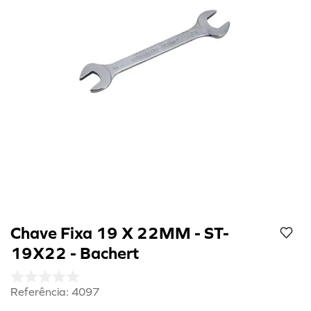
8
º
cola preta
9
º
refil
10
º
calibrador
Chave Fixa 19 X 22MM - ST-
19X22 - Bachert
Referência
:
4097