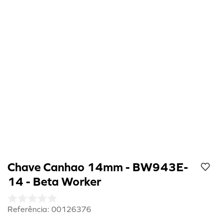
8
º
cola preta
9
º
refil
10
º
calibrador
Chave Canhao 14mm - BW943E-
14 - Beta Worker
Referência
:
00126376