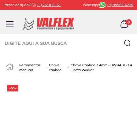
Precisa de ajuda?
(11) 2618-6161
Whatsapp
(11) 99982-6239
0
Digite aqui a sua busca
TERMOS MAIS BUSCADOS
Ferramentas
Chave
Chave Canhao 14mm - BW943E-14
1
º
carrinho ferramenta
manuais
canhão
- Beta Worker
2
º
macaco
-
5%
3
º
bachert
4
º
válvula
5
º
beta
6
º
borracharia
7
º
vaselina