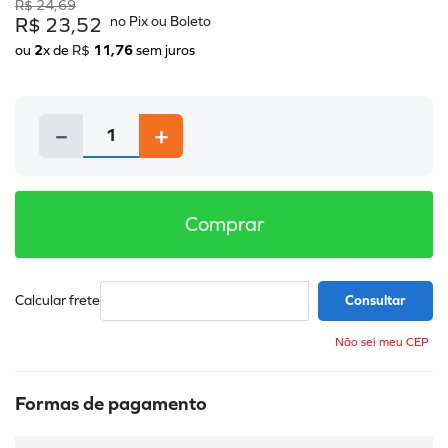
R$
24
,
69
R$
23
,
52
ou
2
x de
R$
11
,
76
sem juros
－
＋
Comprar
Não sei meu CEP
Formas de pagamento