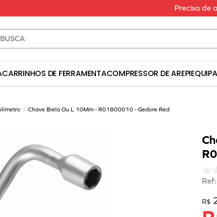
Precisa de 
a
S BUSCADOS
A
CARRINHOS DE FERRAMENTA
COMPRESSOR DE AR
EPI
EQUIP
erramenta
ilimetro
Chave Biela Ou L 10Mm - R01800010 - Gedore Red
Ch
R0
a
Ref
R$