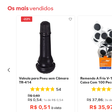
Os mais
vendidos
-
22%
Valvula para Pneu sem Câmara
Remendo A Frio V
TR-414
Caixa Com 100 Peca
Vulcaflex
54
R$
0
,
69
0
,
54
37
,
86
R$
R$
|
1
x de
R$
0
,
54
|
3
x d
R$ 0,51
R$ 35,9