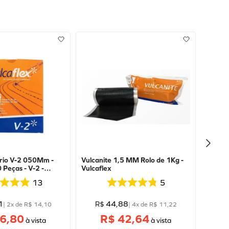
rio V-2 050Mm -
Vulcanite 1,5 MM Rolo de 1Kg -
 Peças - V-2 -
Vulcaflex
13
5
1
44
,
88
R$
|
2
x de
R$
14
,
10
|
4
x de
R$
11
,
22
6,80
R$ 42,64