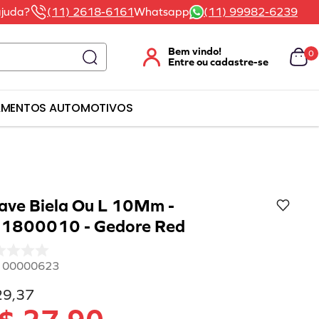
ajuda?
(11) 2618-6161
Whatsapp
(11) 99982-6239
0
AMENTOS AUTOMOTIVOS
ave Biela Ou L 10Mm -
1800010 - Gedore Red
:
00000623
29
,
37