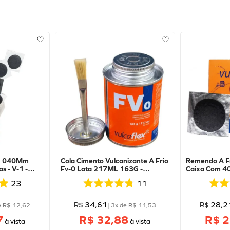
-1 040Mm
Cola Cimento Vulcanizante A Frio
Remendo A F
s - V-1 -
Fv-0 Lata 217ML 163G -
Caixa Com 40
Vulcaflex
Vulcaflex
23
11
34
,
61
28
,
2
R$
R$
e
R$
12
,
62
|
3
x de
R$
11
,
53
7
R$ 32,88
R$ 2