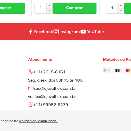
mprar
Comprar
Facebook
Instagram
YouTube
Atendimento
Métodos de P
(11) 2618-6161
Seg. a sex. das 08h15 às 18h.
sac@lojavalflex.com.br
valflex@lojavalflex.com.br
(11) 99982-6239
nheça nossa
Política de Privacidade.
2618-6161| Av. Carlos de Campos, 173 | SP/SP | CEP: 03028-001