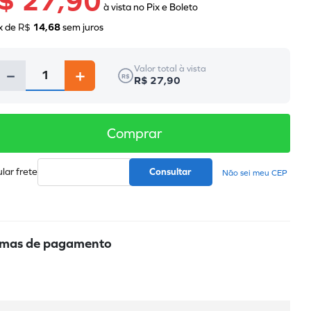
$ 27,90
x de
R$
14
,
68
sem juros
Valor total à vista
－
＋
R$
R$ 27,90
Comprar
Não sei meu CEP
mas de pagamento