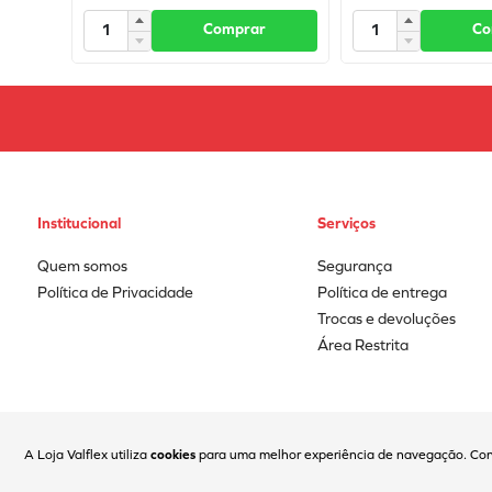
Comprar
Co
Institucional
Serviços
Quem somos
Segurança
Política de Privacidade
Política de entrega
Trocas e devoluções
Área Restrita
A Loja Valflex utiliza
cookies
para uma melhor experiência de navegação. Co
Coml Valflex Ferr e Equip Ltda | CNPJ: 02.752.999/0001-50 | Fone(11)