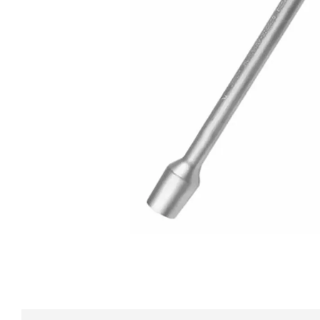
10
º
calibrador