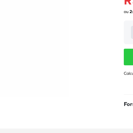
R
ou
2
For