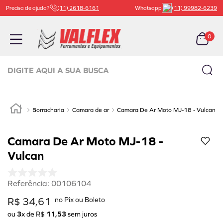
Precisa de ajuda?
(11) 2618-6161
Whatsapp
(11) 99982-6239
0
Digite aqui a sua busca
TERMOS MAIS BUSCADOS
1
º
carrinho ferramenta
Borracharia
Camara de ar
Camara De Ar Moto MJ-18 - Vulcan
2
º
bachert
Camara De Ar Moto MJ-18 -
3
º
macaco
Vulcan
4
º
válvula
5
º
beta
Referência
:
00106104
6
º
vaselina
R$
34
,
61
ou
3
x de
R$
11
,
53
sem juros
7
º
borracharia