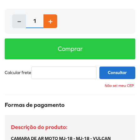
8
º
refil
9
º
cola preta
－
＋
10
º
calibrador
Comprar
Não sei meu CEP
Formas de pagamento
CAMARA DE AR MOTO MJ-18 - MJ-18 - VULCAN