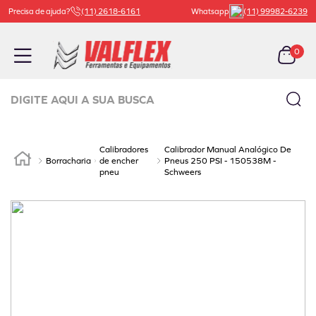
Precisa de ajuda?
(11) 2618-6161
Whatsapp
(11) 99982-6239
0
Digite aqui a sua busca
TERMOS MAIS BUSCADOS
Calibradores
Calibrador Manual Analógico De
1
º
carrinho ferramenta
Borracharia
de encher
Pneus 250 PSI - 150538M -
pneu
Schweers
2
º
bachert
3
º
macaco
4
º
válvula
5
º
beta
6
º
vaselina
7
º
borracharia