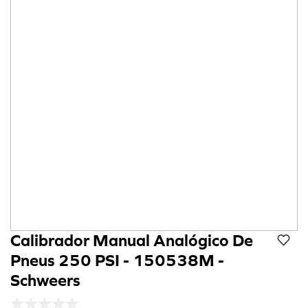
8
º
cola preta
9
º
refil
10
º
calibrador
Calibrador Manual Analógico De
Pneus 250 PSI - 150538M -
Schweers