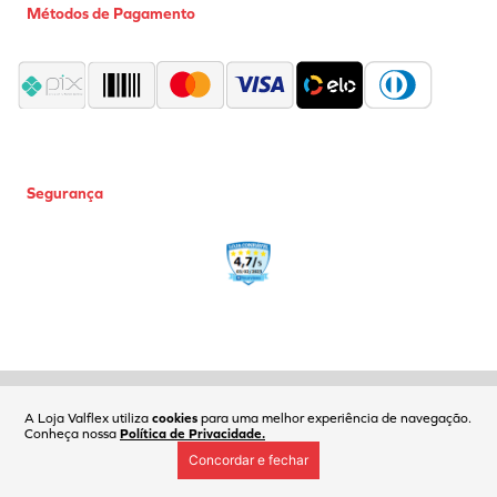
Métodos de Pagamento
Segurança
Coml Valflex Ferr e Equip Ltda | CNPJ: 02.752.999/0001-50 |
Fone(11)2618-6161| Av. Carlos de Campos, 173 | SP/SP | CEP: 03028-001
A Loja Valflex utiliza
cookies
para uma melhor experiência de navegação.
Conheça nossa
Política de Privacidade.
Concordar e fechar