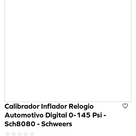
8
º
cola preta
9
º
refil
10
º
calibrador
Calibrador Inflador Relogio
Automotivo Digital 0-145 Psi -
Sch8080 - Schweers