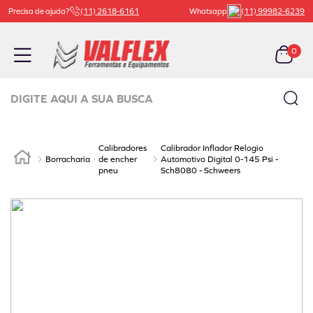
Precisa de ajuda?
(11) 2618-6161
Whatsapp
(11) 99982-6239
0
Digite aqui a sua busca
TERMOS MAIS BUSCADOS
Calibradores
Calibrador Inflador Relogio
1
º
carrinho ferramenta
Borracharia
de encher
Automotivo Digital 0-145 Psi -
pneu
Sch8080 - Schweers
2
º
macaco
3
º
bachert
4
º
válvula
5
º
beta
6
º
borracharia
7
º
vaselina