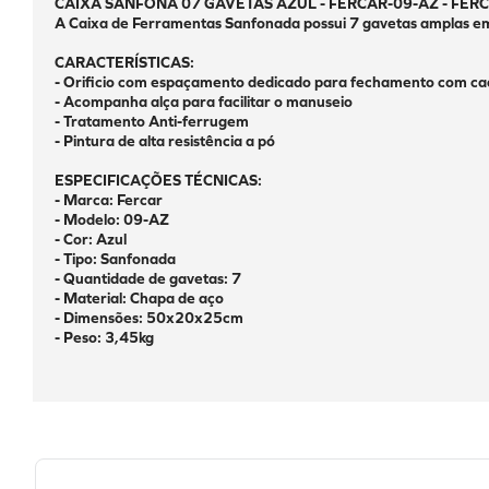
CAIXA SANFONA 07 GAVETAS AZUL - FERCAR-09-AZ - FERC
A Caixa de Ferramentas Sanfonada possui 7 gavetas amplas em
CARACTERÍSTICAS:
- Orificio com espaçamento dedicado para fechamento com ca
- Acompanha alça para facilitar o manuseio 
- Tratamento Anti-ferrugem 
- Pintura de alta resistência a pó 
ESPECIFICAÇÕES TÉCNICAS:
- Marca: Fercar
- Modelo: 09-AZ
- Cor: Azul
- Tipo: Sanfonada
- Quantidade de gavetas: 7
- Material: Chapa de aço
- Dimensões: 50x20x25cm 
- Peso: 3,45kg