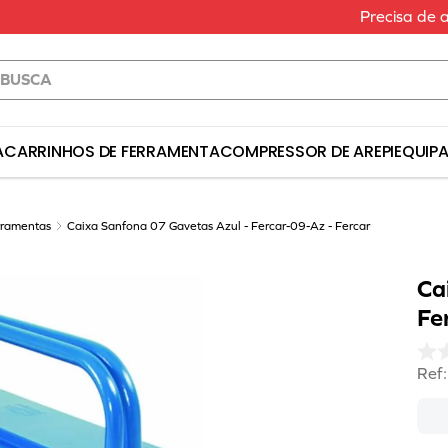
Precisa de 
a
S BUSCADOS
A
CARRINHOS DE FERRAMENTA
COMPRESSOR DE AR
EPI
EQUIP
erramenta
rramentas
Caixa Sanfona 07 Gavetas Azul - Fercar-09-Az - Fercar
Ca
Fe
a
Ref