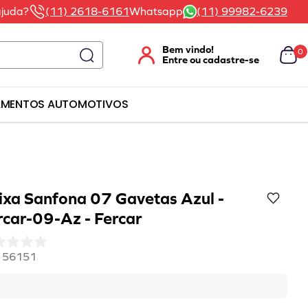
ajuda?
(11) 2618-6161
Whatsapp
(11) 99982-6239
0
AMENTOS AUTOMOTIVOS
ixa Sanfona 07 Gavetas Azul -
rcar-09-Az - Fercar
:
56151