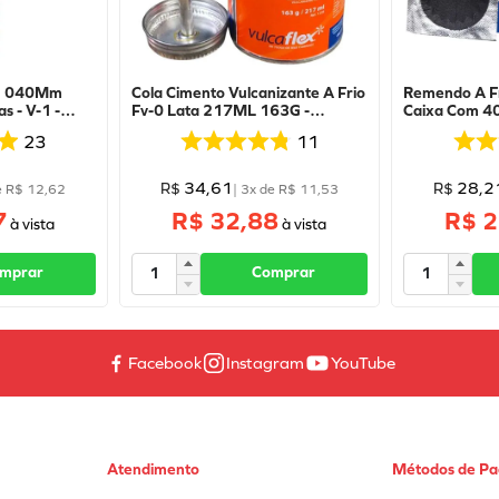
-1 040Mm
Cola Cimento Vulcanizante A Frio
Remendo A F
s - V-1 -
Fv-0 Lata 217ML 163G -
Caixa Com 40
Vulcaflex
Vulcaflex
23
11
34
,
61
28
,
2
R$
R$
e
R$
12
,
62
|
3
x de
R$
11
,
53
7
R$ 32,88
R$ 2
mprar
Comprar
Facebook
Instagram
YouTube
Atendimento
Métodos de P