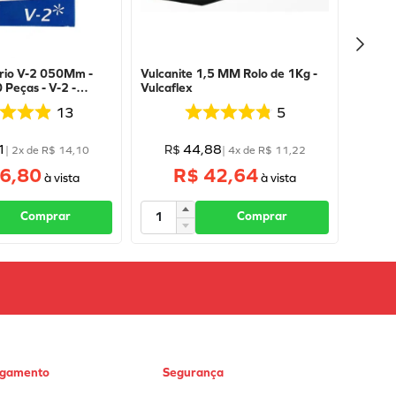
rio V-2 050Mm -
Vulcanite 1,5 MM Rolo de 1Kg -
 Peças - V-2 -
Vulcaflex
13
5
1
44
,
88
R$
|
2
x de
R$
14
,
10
|
4
x de
R$
11
,
22
6,80
R$ 42,64
Comprar
Comprar
agamento
Segurança