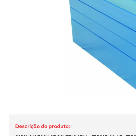
10
º
calibrador