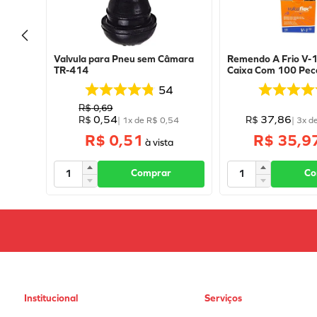
Valvula para Pneu sem Câmara
Remendo A Frio V
TR-414
Caixa Com 100 Peca
Vulcaflex
54
R$
0
,
69
0
,
54
37
,
86
R$
R$
|
1
x de
R$
0
,
54
|
3
x d
R$ 0,51
R$ 35,9
Comprar
Co
Institucional
Serviços