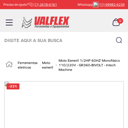
Precisa de ajuda?
(11) 2618-6161
Whatsapp
(11) 99982-6239
0
Digite aqui a sua busca
TERMOS MAIS BUSCADOS
Moto Esmeril 1/2HP 60HZ Monofásico
Ferramentas
Moto
1
º
carrinho ferramenta
110/220V - GR360-BIVOLT - Intech
eletricas
esmeril
Machine
2
º
macaco
3
º
bachert
-
22%
4
º
válvula
5
º
beta
6
º
borracharia
7
º
vaselina