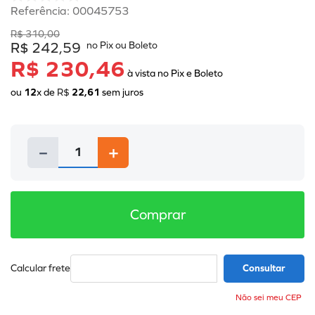
Referência
:
00045753
R$
310
,
00
R$
242
,
59
R$ 230,46
ou
12
x de
R$
22
,
61
sem juros
－
＋
Comprar
Não sei meu CEP