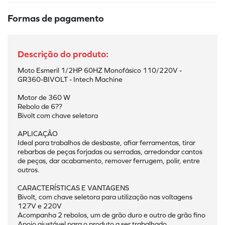
Formas de pagamento
Moto Esmeril 1/2HP 60HZ Monofásico 110/220V - 
GR360-BIVOLT - Intech Machine
Motor de 360 W
Rebolo de 6??
Bivolt com chave seletora
APLICAÇÃO
Ideal para trabalhos de desbaste, afiar ferramentas, tirar 
rebarbas de peças forjadas ou serradas, arredondar cantos 
de peças, dar acabamento, remover ferrugem, polir, entre 
outros.
CARACTERÍSTICAS E VANTAGENS
Bivolt, com chave seletora para utilização nas voltagens 
127V e 220V
Acompanha 2 rebolos, um de grão duro e outro de grão fino
Apoio ajustável para o produto a ser trabalhado