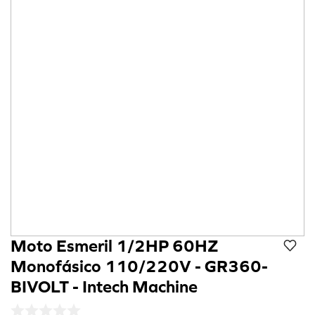
8
º
cola preta
9
º
refil
10
º
calibrador
Moto Esmeril 1/2HP 60HZ
Monofásico 110/220V - GR360-
BIVOLT - Intech Machine