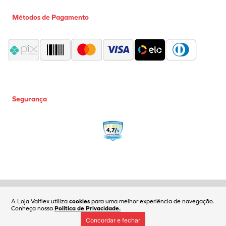
Métodos de Pagamento
Segurança
Coml Valflex Ferr e Equip Ltda | CNPJ: 02.752.999/0001-50 |
Fone(11)2618-6161| Av. Carlos de Campos, 173 | SP/SP | CEP: 03028-001
A Loja Valflex utiliza
cookies
para uma melhor experiência de navegação.
Conheça nossa
Política de Privacidade.
Concordar e fechar