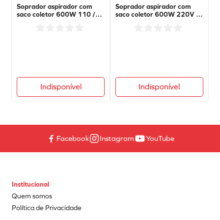
Soprador aspirador com
Soprador aspirador com
8
º
refil
saco coletor 600W 110 /
saco coletor 600W 220V -
127V - SGT-5601-110 -
SGT-5601-220 - SIGMA
9
º
cola preta
SIGMA
10
º
calibrador
Indisponível
Indisponível
Facebook
Instagram
YouTube
Institucional
Quem somos
Política de Privacidade