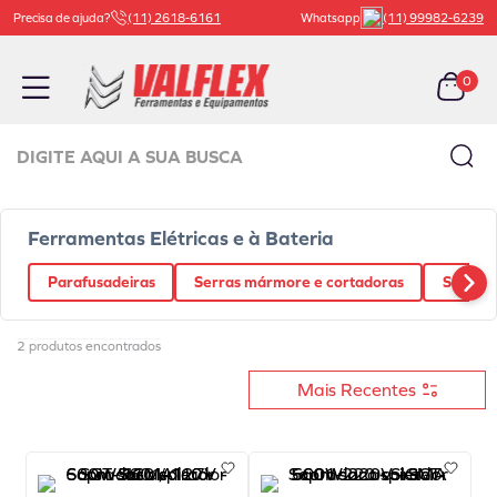
Precisa de ajuda?
(11) 2618-6161
Whatsapp
(11) 99982-6239
0
Digite aqui a sua busca
TERMOS MAIS BUSCADOS
Ferramentas Elétricas e à Bateria
1
º
carrinho ferramenta
Parafusadeiras
Serras mármore e cortadoras
Serras t
2
º
bachert
3
º
macaco
2
produtos
4
º
válvula
Mais Recentes
5
º
beta
6
º
vaselina
7
º
borracharia